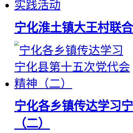
宁化淮土镇大王村联合
宁化各乡镇传达学习宁
（二）