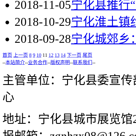
2018-11-05
宁化县推行
2018-10-29
宁化淮土镇
2018-09-28
宁化城郊乡
首页
上一页
8
9
10
11
12
13
14
下一页
尾页
--
本站简介
--
业务合作
--
版权声明
--
联系我们
--
主管单位：宁化县委宣传
心
地址：宁化县城市展览馆2F 举
报邮箱：zgnhzx08@126.c