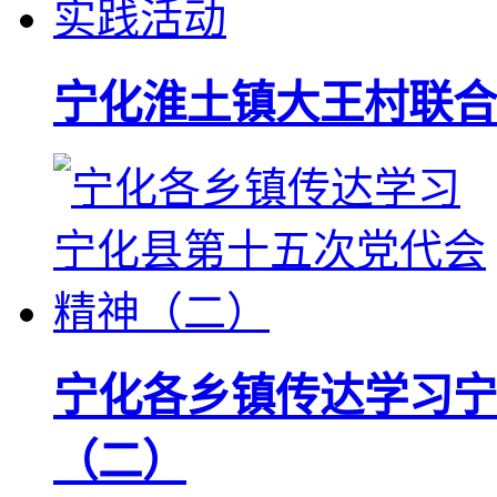
宁化淮土镇大王村联合
宁化各乡镇传达学习宁
（二）