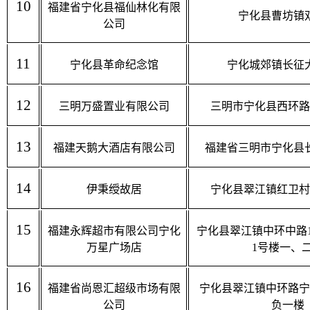
10
福建省宁化县福仙林化有限
宁化县曹坊镇
公司
11
宁化县革命纪念馆
宁化城郊镇长征
12
三明万盛置业有限公司
三明市宁化县西环路
13
福建天鹅大酒店有限公司
福建省三明市宁化县
14
伊秉绶故居
宁化县翠江镇红卫村
15
福建永辉超市有限公司宁化
宁化县翠江镇中环中路
万星广场店
1
号楼一、
16
福建省尚恩汇超级市场有限
宁化县翠江镇中环路宁
公司
负一楼