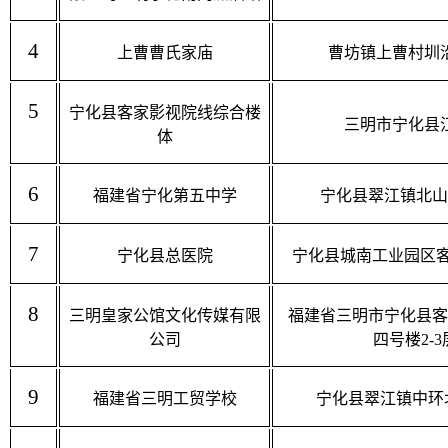
4
上曹曹氏家庙
曹坊镇上曹村圳
5
宁化县客家影视院线综合楼
三明市宁化县
体
6
福建省宁化第五中学
宁化县翠江镇北山
7
宁化县总医院
宁化县城南工业园区
8
三明皇家公馆文化传媒有限
福建省三明市宁化县客
公司
四号楼
2-3
9
福建省三明工贸学校
宁化县翠江镇中环