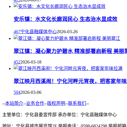
安乐镇：水文化长廊润民心 生态治水显成效
467
宁化县融媒体中心
2026-03-26
翠江镇：凝心聚力护碧水 精准部署启新程 美丽
452
2026-03-18
翠江映月西溪闹！宁化河畔元宵夜，把客家年味
504
2026-03-06
--
本站简介
--
业务合作
--
版权声明
--
联系我们
--
主管单位：宁化县委宣传部 承办单位：宁化县融媒体中心
地址：宁化县城市展览馆2F 举报电话：0598-6824298 举报邮箱：zg