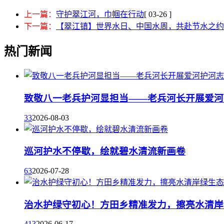
上一篇：
守护翠江河，巾帼在行动
[ 03-26 ]
下一篇：
【翠江镇】世界水日、中国水周，共赴节水之约
热门新闻
致敬八一老兵护河显担当——老兵河长开展爱河
33
2026-08-03
巡河护水不停歇，绘就碧水清流新画卷
63
2026-07-28
治水护绿守初心！方田乡精准发力，擦亮水清岸
413
2026-06-17