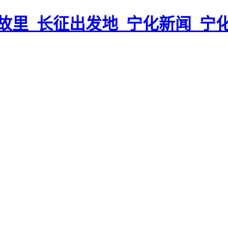
故里_长征出发地_宁化新闻_宁