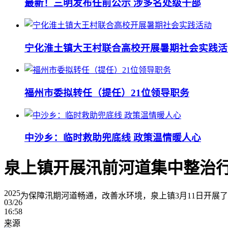
最新！三明发布任前公示 涉多名处级干部
宁化淮土镇大王村联合高校开展暑期社会实践活
福州市委拟转任（提任）21位领导职务
中沙乡：临时救助兜底线 政策温情暖人心
泉上镇开展汛前河道集中整治
2025
为保障汛期河道畅通，改善水环境，泉上镇3月11日开展
03/26
16:58
来源