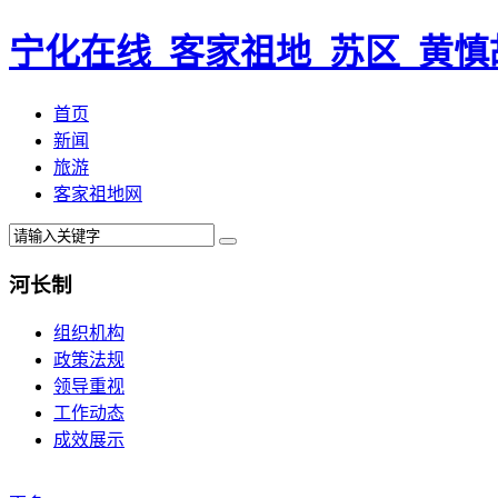
宁化在线_客家祖地_苏区_黄慎
首页
新闻
旅游
客家祖地网
河长制
组织机构
政策法规
领导重视
工作动态
成效展示