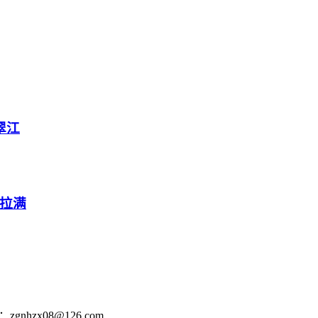
翠江
拉满
nhzx08@126.com