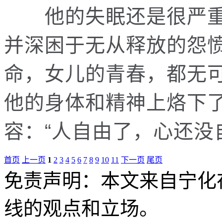
他的失眠还是很严重
并深困于无从释放的怨
命，女儿的青春，都无可
他的身体和精神上烙下
容：“人自由了，心还没
首页
上一页
1
2
3
4
5
6
7
8
9
10
11
下一页
尾页
免责声明：本文来自宁化
线的观点和立场。