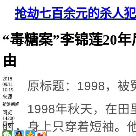
抢劫七百余元的杀人犯
“毒糖案”李锦莲20
由
2018
原标题：1998，被
09/11
10:19
来源
新浪新闻
1998年秋天，在田
阅览
14200
时，身上只穿着短袖。
分享