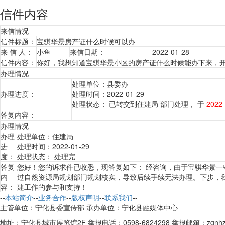
信件内容
来信情况
信件标题：
宝骐华景房产证什么时候可以办
来 信 人：
小鱼
来信日期：
2022-01-28
信件内容：
你好，我想知道宝骐华景小区的房产证什么时候能办下来，
办理情况
处理单位：
县委办
办理进度：
处理时间：
2022-01-29
处理状态：
已转交到
住建局
部门处理， 于
2022-
答复内容：
办理情况
办理
处理单位：
住建局
进
处理时间：
2022-01-29
度：
处理状态：
处理完
答复
您好！您的诉求件已收悉，现答复如下： 经咨询，由于宝骐华景
内
过自然资源局规划部门规划核实，导致后续手续无法办理。下步，
容：
建工作的参与和支持！
--
本站简介
--
业务合作
--
版权声明
--
联系我们
--
主管单位：宁化县委宣传部 承办单位：宁化县融媒体中心
地址：宁化县城市展览馆2F 举报电话：0598-6824298 举报邮箱：zgnhzx