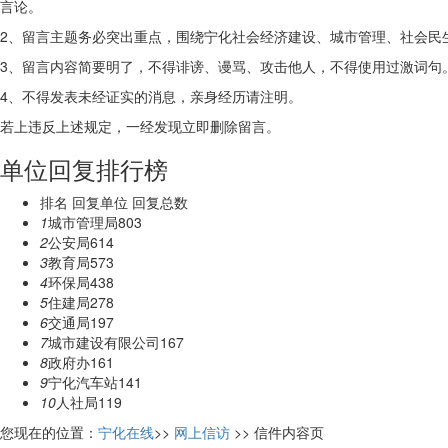
言论。
2、留言主题务必突出重点，围绕宁化社会经济建设、城市管理、社会民
3、留言内容简要明了，不得诽谤、谩骂、攻击他人，不得使用过激词句
4、不得发表未经证实的消息，亲身经历请注明。
若上违反上述规定，一经发现立即删除留言。
单位回复排行榜
排名
回复单位
回复总数
1
城市管理局
803
2
公安局
614
3
教育局
573
4
环保局
438
5
住建局
278
6
交通局
197
7
城市建设有限公司
167
8
政府办
161
9
宁化汽车站
141
10
人社局
119
您现在的位置：
宁化在线
>>
网上信访
>> 信件内容页